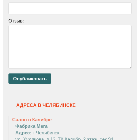
W
Отзыв:
АДРЕСА В ЧЕЛЯБИНСКЕ
Салон в Калибре
Фабрика Мега
Адрес:
г. Челябинск
ул. Худякова, д.12, ТК Калибр, 2 этаж, сек.94